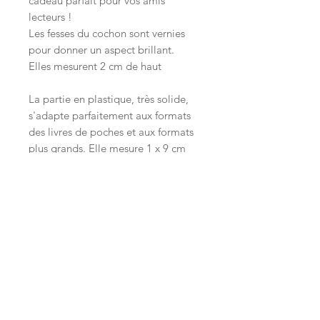
cadeau parfait pour vos amis
lecteurs !
Les fesses du cochon sont vernies
pour donner un aspect brillant.
Elles mesurent 2 cm de haut
La partie en plastique, très solide,
s'adapte parfaitement aux formats
des livres de poches et aux formats
plus grands. Elle mesure 1 x 9 cm
Inscrivez-vous à notre liste de diffusion
S`abonner maintenant