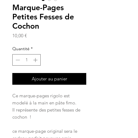
Marque-Pages
Petites Fesses de
Cochon
Prix
10,00 €
Quantité
*
Ajouter au panier
Ce marque-pages rigolo est
modelé à la main en pâte fimo.
Il représente des petites fesses de
cochon !
ce marque-page original sera le