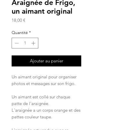
Araignée de Frigo,
un aimant original
Prix
18,00 €
Quantité
*
Ajouter au panier
Un aimant original pour organiser
photos et messages sur son frigo.
Un aimant est collé sur chaque
patte de l'araignée.
L'araignée a un corps orange et des
pattes couleur taupe.