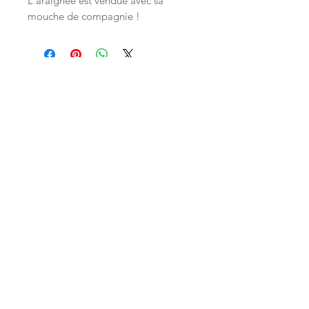
L'araignée est vendue avec sa
mouche de compagnie !
Inscrivez-vous à notre liste de diffusion
S`abonner maintenant
Boutique
facebook
FAQ
Qui sommes-
pinterest
Shipping & Returns
nous
Store Policy
Contact
© 2018 by Les Mobidulles